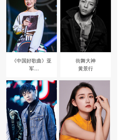
《中国好歌曲》亚
街舞大神
军
黄景行
苏运莹