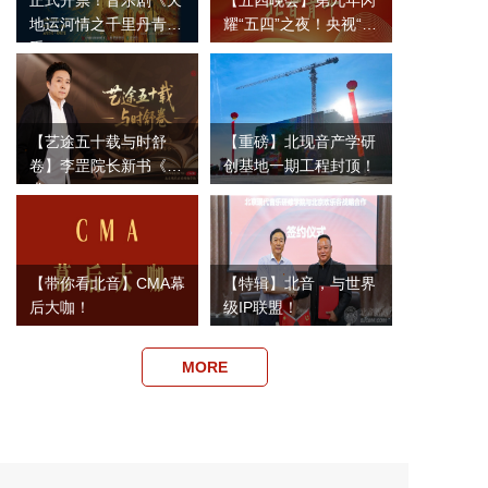
正式开票！音乐剧《天
【五四晚会】第九年闪
地运河情之千里丹青》
耀“五四”之夜！央视“…
重…
【艺途五十载与时舒
【重磅】北现音产学研
卷】李罡院长新书《艺
创基地一期工程封顶！
术·…
【带你看北音】CMA幕
【特辑】北音，与世界
后大咖！
级IP联盟！
MORE