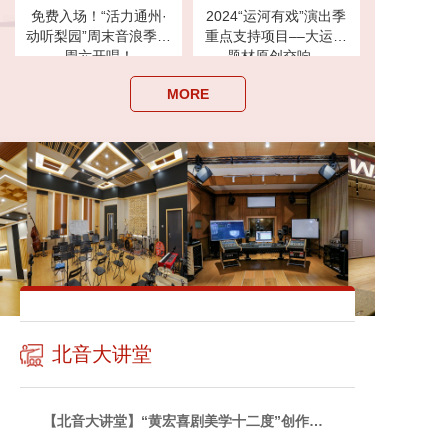
免费入场！“活力通州·
2024“运河有戏”演出季
动听梨园”周末音浪季‌本
重点支持项目––大运河
周六开唱！
题材原创交响…
MORE
北音大讲堂
【北音大讲堂】“黄宏喜剧美学十二度”创作…