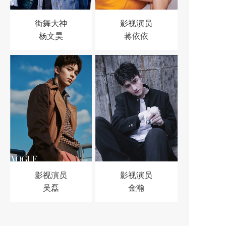
街舞大神
影视演员
杨文昊
蒋依依
影视演员
影视演员
吴磊
金瀚