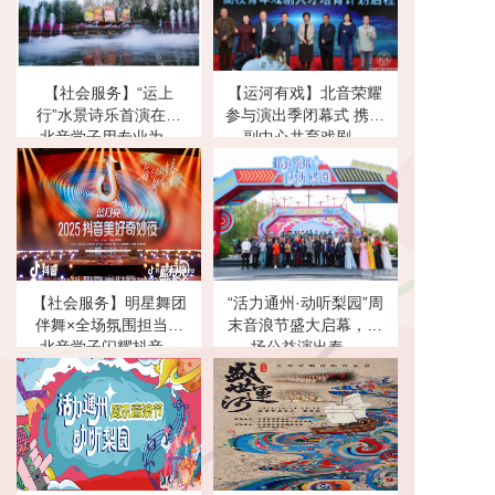
【社会服务】“运上
【运河有戏】北音荣耀
行”水景诗乐首演在即
参与演出季闭幕式 携手
北音学子用专业为…
副中心共育戏剧…
【社会服务】明星舞团
“活力通州·动听梨园”周
伴舞×全场氛围担当！
末音浪节盛大启幕，六
北音学子闪耀抖音…
场公益演出奏…