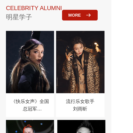
CELEBRITY ALUMNI
MORE
明星学子
《快乐女声》全国
流行乐女歌手
总冠军
刘雨昕
江映蓉